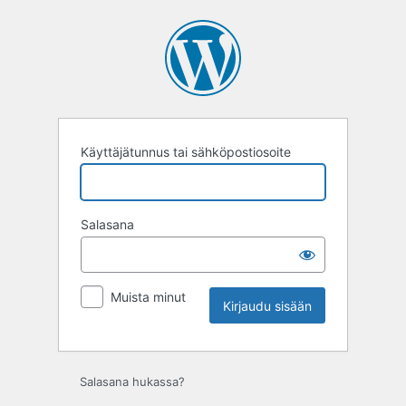
Kirjaudu
sisään
Käyttäjätunnus tai sähköpostiosoite
Salasana
Muista minut
Salasana hukassa?