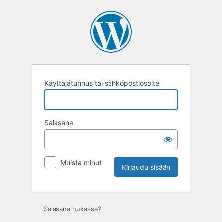
Kirjaudu
sisään
Käyttäjätunnus tai sähköpostiosoite
Salasana
Muista minut
Salasana hukassa?