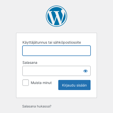
Kirjaudu
sisään
Käyttäjätunnus tai sähköpostiosoite
Salasana
Muista minut
Salasana hukassa?