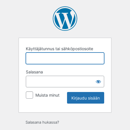
Kirjaudu
sisään
Käyttäjätunnus tai sähköpostiosoite
Salasana
Muista minut
Salasana hukassa?