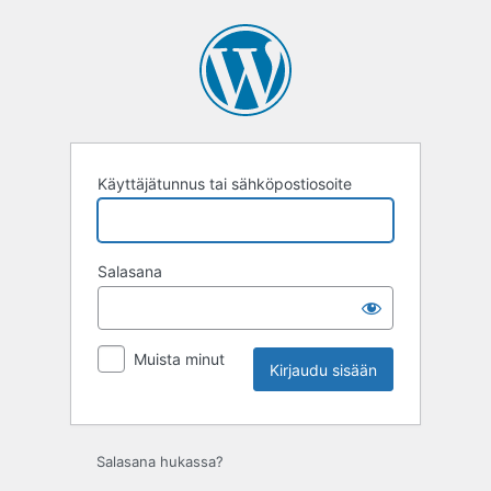
Kirjaudu
sisään
Käyttäjätunnus tai sähköpostiosoite
Salasana
Muista minut
Salasana hukassa?