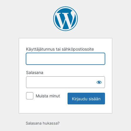
Kirjaudu
sisään
Käyttäjätunnus tai sähköpostiosoite
Salasana
Muista minut
Salasana hukassa?