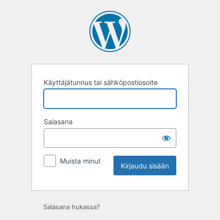
Kirjaudu
sisään
Käyttäjätunnus tai sähköpostiosoite
Salasana
Muista minut
Salasana hukassa?