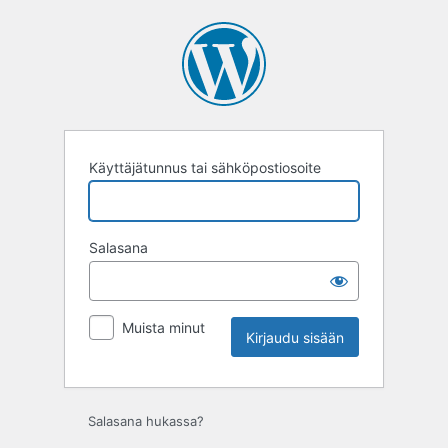
Kirjaudu
sisään
Käyttäjätunnus tai sähköpostiosoite
Salasana
Muista minut
Salasana hukassa?