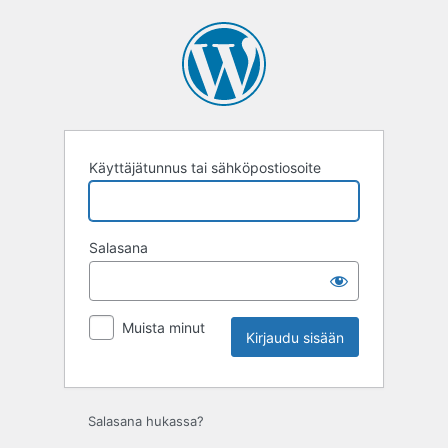
Kirjaudu
sisään
Käyttäjätunnus tai sähköpostiosoite
Salasana
Muista minut
Salasana hukassa?