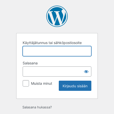
Kirjaudu
sisään
Käyttäjätunnus tai sähköpostiosoite
Salasana
Muista minut
Salasana hukassa?