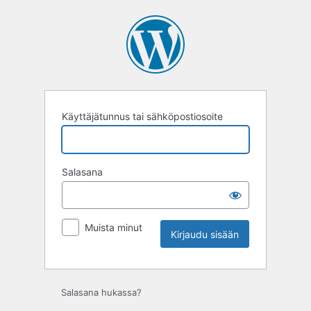
Kirjaudu
sisään
Käyttäjätunnus tai sähköpostiosoite
Salasana
Muista minut
Salasana hukassa?