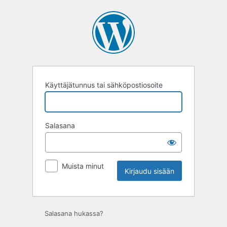
Kirjaudu
sisään
Käyttäjätunnus tai sähköpostiosoite
Salasana
Muista minut
Salasana hukassa?