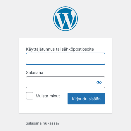
Kirjaudu
sisään
Käyttäjätunnus tai sähköpostiosoite
Salasana
Muista minut
Salasana hukassa?