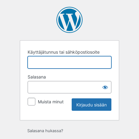
Kirjaudu
sisään
Käyttäjätunnus tai sähköpostiosoite
Salasana
Muista minut
Salasana hukassa?