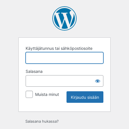
Kirjaudu
sisään
Käyttäjätunnus tai sähköpostiosoite
Salasana
Muista minut
Salasana hukassa?