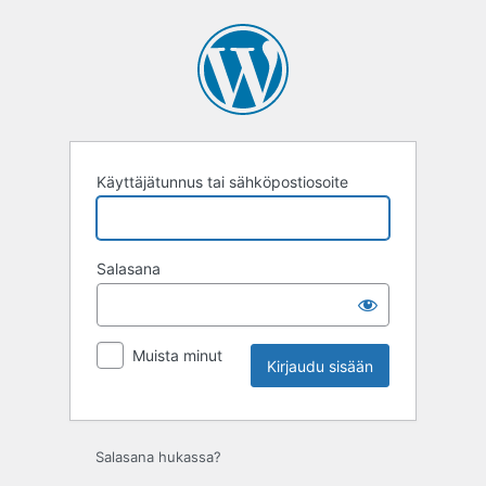
Kirjaudu
sisään
Käyttäjätunnus tai sähköpostiosoite
Salasana
Muista minut
Salasana hukassa?