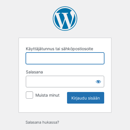
Kirjaudu
sisään
Käyttäjätunnus tai sähköpostiosoite
Salasana
Muista minut
Salasana hukassa?