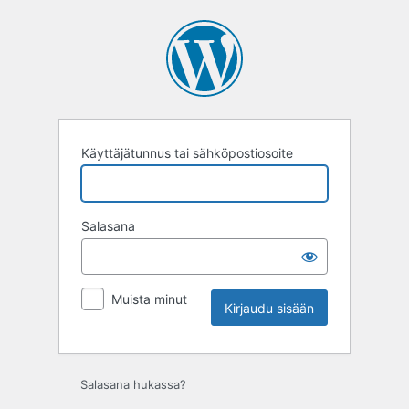
Kirjaudu
sisään
Käyttäjätunnus tai sähköpostiosoite
Salasana
Muista minut
Salasana hukassa?