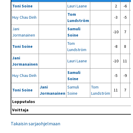
Toni Soine
Lauri Laane
2
-6
Tom
Huy Chau Dinh
-3
-5
Lundström
Jani
Samuli
-10
7
Jormanainen
Soine
Tom
Toni Soine
-8
8
Lundström
Jani
Lauri Laane
-10
11
Jormanainen
Samuli
Huy Chau Dinh
-5
-9
Soine
Jani
Samuli
Tom
Toni Soine
11
7
Jormanainen
Soine
Lundström
Lopputulos
Voittaja
Takaisin sarjaohjelmaan