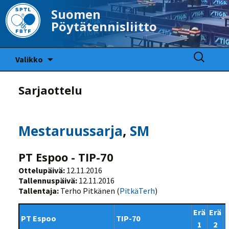
Suomen
Pöytätennisliitto
Siirry
Haku:
Valikko
sisältöön
Sarjaottelu
Mestaruussarja
,
SM
PT Espoo - TIP-70
Ottelupäivä:
12.11.2016
Tallennuspäivä:
12.11.2016
Tallentaja:
Terho Pitkänen (
PitkäTerh
)
Erä
Erä
PT Espoo
TIP-70
1
2