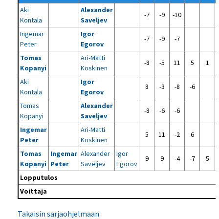
Aki
Alexander
-7
-9
-10
Kontala
Saveljev
Ingemar
Igor
-7
-9
-7
Peter
Egorov
Tomas
Ari-Matti
-8
-5
11
5
1
Kopanyi
Koskinen
Aki
Igor
8
-3
-8
-6
Kontala
Egorov
Tomas
Alexander
-8
-6
-6
Kopanyi
Saveljev
Ingemar
Ari-Matti
5
11
-2
6
Peter
Koskinen
Tomas
Ingemar
Alexander
Igor
9
9
-4
-7
5
Kopanyi
Peter
Saveljev
Egorov
Lopputulos
Voittaja
Takaisin sarjaohjelmaan