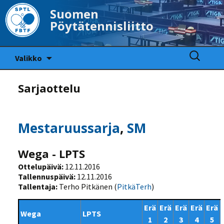
Suomen
Pöytätennisliitto
Siirry
Haku:
Valikko
sisältöön
Sarjaottelu
Mestaruussarja
,
SM
Wega - LPTS
Ottelupäivä:
12.11.2016
Tallennuspäivä:
12.11.2016
Tallentaja:
Terho Pitkänen (
PitkäTerh
)
Erä
Erä
Erä
Erä
Erä
Wega
LPTS
1
2
3
4
5