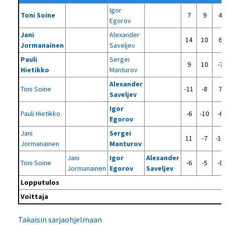
Igor
Toni Soine
7
9
4
Egorov
Jani
Alexander
14
10
6
Jormanainen
Saveljev
Pauli
Sergei
9
10
-7
Hietikko
Manturov
Alexander
Toni Soine
-11
-8
7
Saveljev
Igor
Pauli Hietikko
-6
-10
-6
Egorov
Jani
Sergei
11
-7
-10
Jormanainen
Manturov
Jani
Igor
Alexander
Toni Soine
-6
-5
-8
Jormanainen
Egorov
Saveljev
Lopputulos
Voittaja
Takaisin sarjaohjelmaan