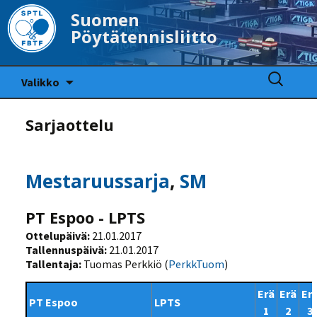
Suomen
Pöytätennisliitto
Siirry
Haku:
Valikko
sisältöön
Sarjaottelu
Mestaruussarja
,
SM
PT Espoo - LPTS
Ottelupäivä:
21.01.2017
Tallennuspäivä:
21.01.2017
Tallentaja:
Tuomas Perkkiö (
PerkkTuom
)
Erä
Erä
Er
PT Espoo
LPTS
1
2
3