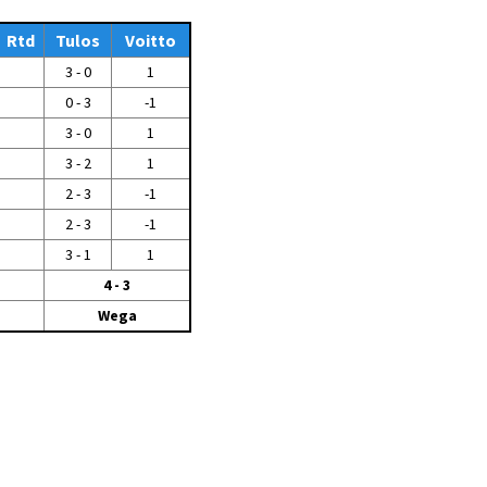
Tiedostot vanhoilta
Rtd
sivuilta
Tulos
Voitto
3 - 0
1
Viestitiedotteet
vanhoilta sivuilta
0 - 3
-1
Muut tiedotteet
3 - 0
1
3 - 2
1
2 - 3
-1
2 - 3
-1
3 - 1
1
4 - 3
Wega