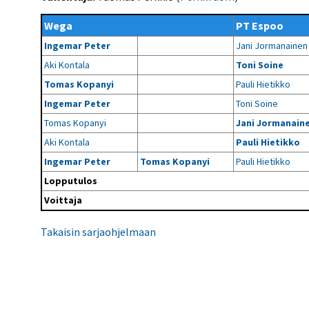
Kilpailujärjestäjien
Valiokunnat
ohjeet
Seurasiirrot
6-divisioona
Wega
PT Espoo
Strategia 2025-2030
Rating-artikkelit
Kisajärjestäjien
Sarjatiedotteet
Ingemar Peter
Jani Jormanainen
dokumentit
Vastuullisuus
Ilmoita epäasiallisesta
Rating-manuaali
käytöksestä
Aki Kontala
Toni Soine
Pelipaikat ja
Seuratiedotteet
NETU in English
joukkueiden
Julkaistut Rating-listat
Päivärating
Tomas Kopanyi
Pauli Hietikko
yhteyshenkilöt
Hallintosääntö
Tietosuoja
Ingemar Peter
Toni Soine
Tomas Kopanyi
Jani Jormanain
Aki Kontala
Pauli Hietikko
Ingemar Peter
Tomas Kopanyi
Pauli Hietikko
Lopputulos
Voittaja
Takaisin sarjaohjelmaan