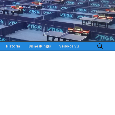
Haku:
Historia
BisnesPingis
Verkkosivu
Pöytätenniksen historia
Kirjaudu sisään
Suomessa
Toimintosivu
Kunniagalleria – Hall of
Fame
Etusivu
Ansiomerkit
PingisTV
Lehdistötiedotteet
Tekniset tiedotteet
us
gistiedotteet
Finlandia Open winners
Palaute
Pöytätennislehtiä PDF-
muodossa