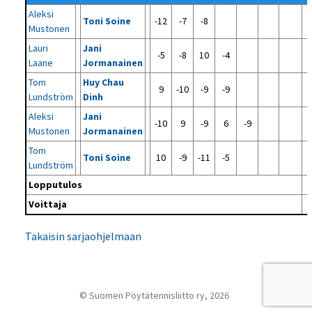
Aleksi
Toni Soine
-12
-7
-8
Mustonen
Lauri
Jani
-5
-8
10
-4
Laane
Jormanainen
Tom
Huy Chau
9
-10
-9
-9
Lundström
Dinh
Aleksi
Jani
-10
9
-9
6
-9
Mustonen
Jormanainen
Tom
Toni Soine
10
-9
-11
-5
Lundström
Lopputulos
Voittaja
Takaisin sarjaohjelmaan
© Suomen Pöytätennisliitto ry, 2026