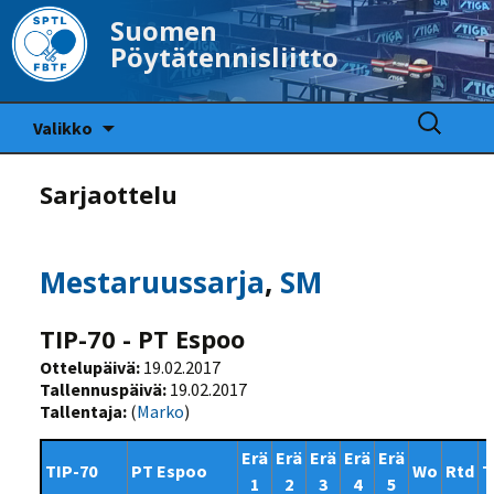
Suomen
Pöytätennisliitto
Siirry
Haku:
Valikko
sisältöön
Sarjaottelu
Mestaruussarja
,
SM
TIP-70 - PT Espoo
Ottelupäivä:
19.02.2017
Tallennuspäivä:
19.02.2017
Tallentaja:
(
Marko
)
Erä
Erä
Erä
Erä
Erä
TIP-70
PT Espoo
Wo
Rtd
T
1
2
3
4
5