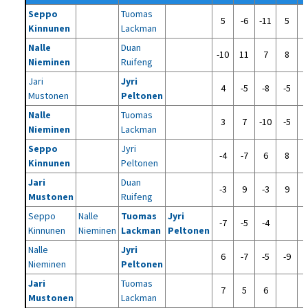
Seppo
Tuomas
5
-6
-11
5
Kinnunen
Lackman
Nalle
Duan
-10
11
7
8
Nieminen
Ruifeng
Jari
Jyri
4
-5
-8
-5
Mustonen
Peltonen
Nalle
Tuomas
3
7
-10
-5
Nieminen
Lackman
Seppo
Jyri
-4
-7
6
8
Kinnunen
Peltonen
Jari
Duan
-3
9
-3
9
Mustonen
Ruifeng
Seppo
Nalle
Tuomas
Jyri
-7
-5
-4
Kinnunen
Nieminen
Lackman
Peltonen
Nalle
Jyri
6
-7
-5
-9
Nieminen
Peltonen
Jari
Tuomas
7
5
6
Mustonen
Lackman