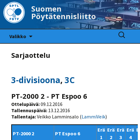
Suomen
Pöytätennisliitto
Siirry
Haku:
Valikko
sisältöön
Sarjaottelu
3-divisioona
,
3C
PT-2000 2 - PT Espoo 6
Ottelupäivä:
09.12.2016
Tallennuspäivä:
13.12.2016
Tallentaja:
Veikko Lamminsalo (
LammiVeik
)
Erä
Erä
Erä
Erä
E
PT-2000 2
PT Espoo 6
1
2
3
4