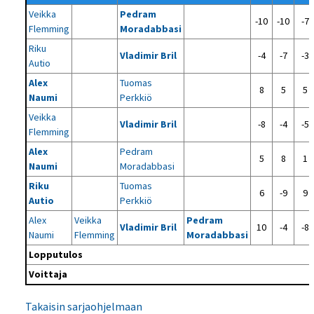
Veikka
Pedram
-10
-10
-7
Flemming
Moradabbasi
Riku
Vladimir Bril
-4
-7
-3
Autio
Alex
Tuomas
8
5
5
Naumi
Perkkiö
Veikka
Vladimir Bril
-8
-4
-5
Flemming
Alex
Pedram
5
8
1
Naumi
Moradabbasi
Riku
Tuomas
6
-9
9
Autio
Perkkiö
Alex
Veikka
Pedram
Vladimir Bril
10
-4
-8
Naumi
Flemming
Moradabbasi
Lopputulos
Voittaja
Takaisin sarjaohjelmaan