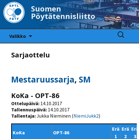
Suomen
Pöytätennisliitto
Siirry
Haku:
Valikko
sisältöön
Sarjaottelu
Mestaruussarja
,
SM
KoKa - OPT-86
Ottelupäivä:
14.10.2017
Tallennuspäivä:
14.10.2017
Tallentaja:
Jukka Nieminen (
NiemiJukk2
)
Erä
Erä
Erä
KoKa
OPT-86
1
2
3