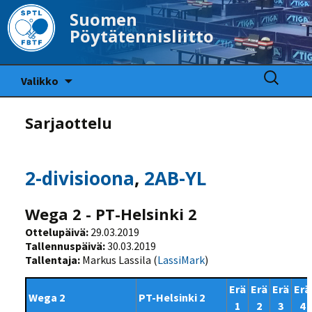
Suomen
Pöytätennisliitto
Siirry
Haku:
Valikko
sisältöön
Sarjaottelu
2-divisioona
,
2AB-YL
Wega 2 - PT-Helsinki 2
Ottelupäivä:
29.03.2019
Tallennuspäivä:
30.03.2019
Tallentaja:
Markus Lassila (
LassiMark
)
Erä
Erä
Erä
Erä
Wega 2
PT-Helsinki 2
1
2
3
4