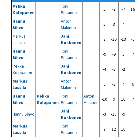
Pekka
Toni
5
-7
-7
16
Kolppanen
Pitkänen
Hannu
Anton
5
3
4
Sihvo
Mäkinen
Markus
Jani
8
-10
-13
-5
Lassila
Kokkonen
Hannu
Toni
-9
-9
5
7
Sihvo
Pitkänen
Pekka
Jani
-4
-3
-2
Kolppanen
Kokkonen
Markus
Anton
5
-3
4
6
Lassila
Mäkinen
Hannu
Pekka
Toni
Anton
-10
9
10
7
Sihvo
Kolppanen
Pitkänen
Mäkinen
Jani
Hannu Sihvo
-3
-15
-9
Kokkonen
Markus
Toni
7
12
10
Lassila
Pitkänen