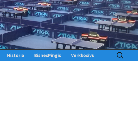
Haku:
Historia
BisnesPingis
Verkkosivu
Pöytätenniksen historia
Kirjaudu sisään
Suomessa
Toimintosivu
Kunniagalleria – Hall of
Fame
Etusivu
Ansiomerkit
PingisTV
Lehdistötiedotteet
Tekniset tiedotteet
us
gistiedotteet
Finlandia Open winners
Palaute
Pöytätennislehtiä PDF-
muodossa