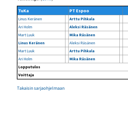
Kilpailujärjestäjien
Valiokunnat
ohjeet
Seurasiirrot
6-divisioona
TuKa
PT Espoo
Strategia 2025-2030
Rating-artikkelit
Kisajärjestäjien
Sarjatiedotteet
Linus Keränen
Arttu Pihkala
dokumentit
Vastuullisuus
Ilmoita epäasiallisesta
Rating-manuaali
käytöksestä
Ari Holm
Aleksi Räsänen
Pelipaikat ja
Seuratiedotteet
NETU in English
joukkueiden
Julkaistut Rating-listat
Päivärating
Mart Luuk
Mika Räsänen
yhteyshenkilöt
Hallintosääntö
Tietosuoja
Linus Keränen
Aleksi Räsänen
Mart Luuk
Arttu Pihkala
Ari Holm
Mika Räsänen
Lopputulos
Voittaja
Takaisin sarjaohjelmaan