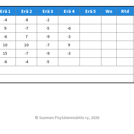
Venyttely
pöytätenniksessä-opas
Erä 1
Erä 2
Erä 3
Erä 4
Erä 5
Wo
Rtd
Olkapäävammojen
ennaltaehkäisevä
-4
-8
-2
harjoitusopas
pöytätennispelaajille
9
-7
-5
-6
Leirit
-6
7
-9
-3
EU-Erasmus:
10
10
-7
9
Maahanmuuttajien
kotouttaminen ja
15
-7
-9
-3
sukupuolten tasa-arvo
pöytätenniksessä
-6
-4
-5
kattavan osallisuuden
kautta
© Suomen Pöytätennisliitto ry, 2026