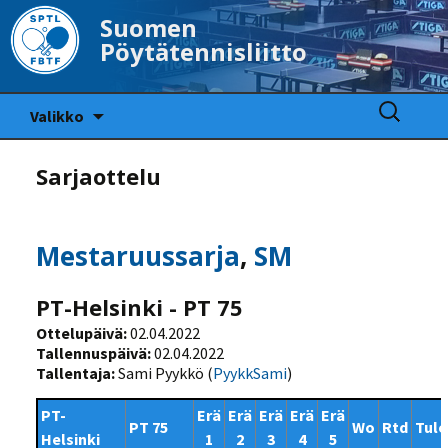
Suomen
Pöytätennisliitto
Siirry
Haku:
Valikko
sisältöön
Sarjaottelu
Mestaruussarja
,
SM
PT-Helsinki - PT 75
Ottelupäivä:
02.04.2022
Tallennuspäivä:
02.04.2022
Tallentaja:
Sami Pyykkö (
PyykkSami
)
PT-
Erä
Erä
Erä
Erä
Erä
PT 75
Wo
Rtd
Tulo
Helsinki
1
2
3
4
5