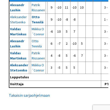
Alexandr
Patrik
9
-10
11
-10
10
3 - 2
Lushin
Rissanen
Aleksander
Otto
9
-10
-8
-8
1 - 3
Stetsenko
Tennilä
Valdas
Miikka O
-6
10
5
7
3 - 1
Martinkus
´Connor
Alexandr
Otto
6
-7
2
-10
5
3 - 2
Lushin
Tennilä
Valdas
Patrik
4
-8
5
-6
7
3 - 2
Martinkus
Rissanen
Aleksander
Miikka O
3
-5
5
5
3 - 1
Stetsenko
´Connor
Lopputulos
Voittaja
PT-
Takaisin sarjaohjelmaan