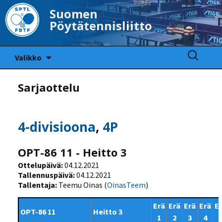
Suomen
Pöytätennisliitto
Siirry
Haku:
Valikko
sisältöön
Sarjaottelu
4-divisioona
,
4P
OPT-86 11 - Heitto 3
Ottelupäivä:
04.12.2021
Tallennuspäivä:
04.12.2021
Tallentaja:
Teemu Oinas (
OinasTeem
)
Erä
Erä
Erä
Erä
E
OPT-86 11
Heitto 3
1
2
3
4