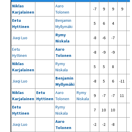
Niklas
Aaro
-7
9
9
9
Karjalainen
Tolonen
Eetu
Benjamin
5
6
4
Hyttinen
Myllymäki
Rymy
Jiaqi Luo
-8
-6
-7
Niskala
Eetu
Aaro
-8
-9
-9
Hyttinen
Tolonen
Niklas
Rymy
5
5
8
Karjalainen
Niskala
Benjamin
Jiaqi Luo
-8
5
6
-11
-
Myllymäki
Niklas
Eetu
Aaro
Rymy
9
-7
-7
11
Karjalainen
Hyttinen
Tolonen
Niskala
Eetu
Rymy
7
10
10
Hyttinen
Niskala
Aaro
Jiaqi Luo
-2
-2
-8
Tolonen