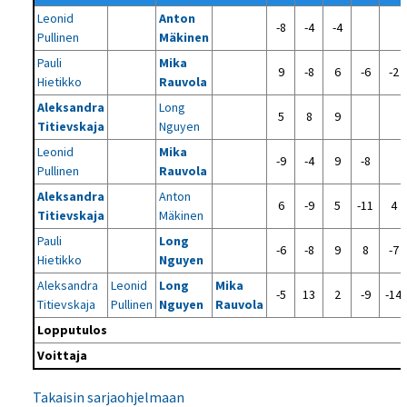
Leonid
Anton
-8
-4
-4
Pullinen
Mäkinen
Pauli
Mika
9
-8
6
-6
-2
Hietikko
Rauvola
Aleksandra
Long
5
8
9
Titievskaja
Nguyen
Leonid
Mika
-9
-4
9
-8
Pullinen
Rauvola
Aleksandra
Anton
6
-9
5
-11
4
Titievskaja
Mäkinen
Pauli
Long
-6
-8
9
8
-7
Hietikko
Nguyen
Aleksandra
Leonid
Long
Mika
-5
13
2
-9
-14
Titievskaja
Pullinen
Nguyen
Rauvola
Lopputulos
Voittaja
Takaisin sarjaohjelmaan