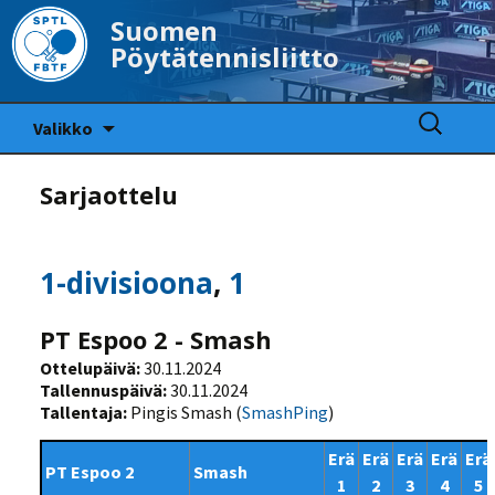
Suomen
Pöytätennisliitto
Siirry
Haku:
Valikko
sisältöön
Sarjaottelu
1-divisioona
,
1
PT Espoo 2 - Smash
Ottelupäivä:
30.11.2024
Tallennuspäivä:
30.11.2024
Tallentaja:
Pingis Smash (
SmashPing
)
Erä
Erä
Erä
Erä
Erä
PT Espoo 2
Smash
1
2
3
4
5