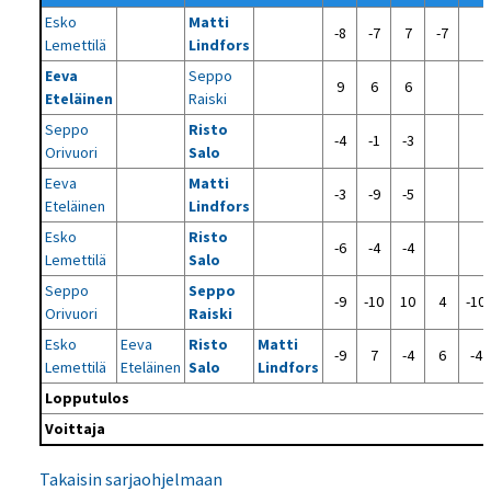
Esko
Matti
-8
-7
7
-7
Lemettilä
Lindfors
Eeva
Seppo
9
6
6
Eteläinen
Raiski
Seppo
Risto
-4
-1
-3
Orivuori
Salo
Eeva
Matti
-3
-9
-5
Eteläinen
Lindfors
Esko
Risto
-6
-4
-4
Lemettilä
Salo
Seppo
Seppo
-9
-10
10
4
-10
Orivuori
Raiski
Esko
Eeva
Risto
Matti
-9
7
-4
6
-4
Lemettilä
Eteläinen
Salo
Lindfors
Lopputulos
Voittaja
Takaisin sarjaohjelmaan