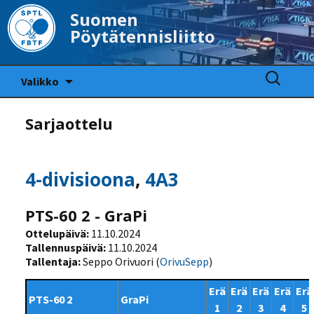
Suomen
Pöytätennisliitto
Siirry
Haku:
Valikko
sisältöön
Sarjaottelu
4-divisioona
,
4A3
PTS-60 2 - GraPi
Ottelupäivä:
11.10.2024
Tallennuspäivä:
11.10.2024
Tallentaja:
Seppo Orivuori (
OrivuSepp
)
Erä
Erä
Erä
Erä
Erä
PTS-60 2
GraPi
1
2
3
4
5