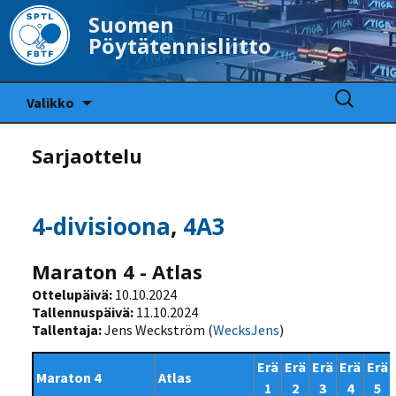
Suomen
Pöytätennisliitto
Siirry
Haku:
Valikko
sisältöön
Sarjaottelu
4-divisioona
,
4A3
Maraton 4 - Atlas
Ottelupäivä:
10.10.2024
Tallennuspäivä:
11.10.2024
Tallentaja:
Jens Weckström (
WecksJens
)
Erä
Erä
Erä
Erä
Erä
Maraton 4
Atlas
1
2
3
4
5