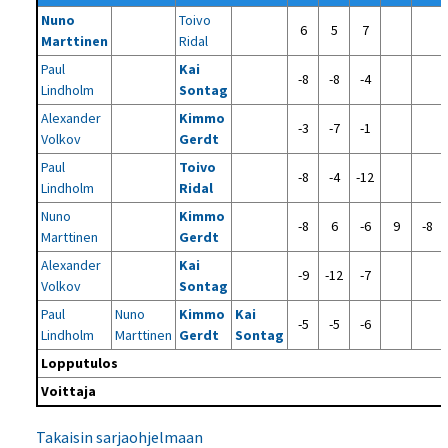
Nuno
Toivo
6
5
7
Marttinen
Ridal
Paul
Kai
-8
-8
-4
Lindholm
Sontag
Alexander
Kimmo
-3
-7
-1
Volkov
Gerdt
Paul
Toivo
-8
-4
-12
Lindholm
Ridal
Nuno
Kimmo
-8
6
-6
9
-8
Marttinen
Gerdt
Alexander
Kai
-9
-12
-7
Volkov
Sontag
Paul
Nuno
Kimmo
Kai
-5
-5
-6
Lindholm
Marttinen
Gerdt
Sontag
Lopputulos
Voittaja
Takaisin sarjaohjelmaan