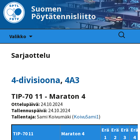
Suomen
Pöytätennisliitto
Siirry
Haku:
Valikko
sisältöön
Sarjaottelu
4-divisioona
,
4A3
TIP-70 11 - Maraton 4
Ottelupäivä:
24.10.2024
Tallennuspäivä:
24.10.2024
Tallentaja:
Sami Koivumäki (
KoivuSami1
)
Erä
Erä
Erä
Erä
TIP-70 11
Maraton 4
1
2
3
4