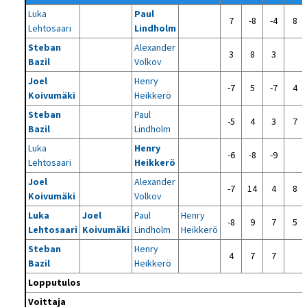
Luka
Paul
7
-8
-4
8
Lehtosaari
Lindholm
Steban
Alexander
3
8
3
Bazil
Volkov
Joel
Henry
-7
5
-7
4
Koivumäki
Heikkerö
Steban
Paul
-5
4
3
7
Bazil
Lindholm
Luka
Henry
-6
-8
-9
Lehtosaari
Heikkerö
Joel
Alexander
-7
14
4
8
Koivumäki
Volkov
Luka
Joel
Paul
Henry
-8
9
7
5
Lehtosaari
Koivumäki
Lindholm
Heikkerö
Steban
Henry
4
7
7
Bazil
Heikkerö
Lopputulos
Voittaja