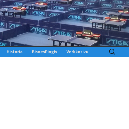
Haku:
Historia
BisnesPingis
Verkkosivu
Pöytätenniksen historia
Kirjaudu sisään
Suomessa
Toimintosivu
Kunniagalleria – Hall of
Fame
Etusivu
Ansiomerkit
PingisTV
Lehdistötiedotteet
Tekniset tiedotteet
us
gistiedotteet
Finlandia Open winners
Palaute
Pöytätennislehtiä PDF-
muodossa