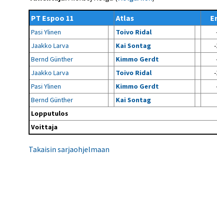
Kilpailujärjestäjien
Valiokunnat
ohjeet
Seurasiirrot
6-divisioona
PT Espoo 11
Atlas
Er
Strategia 2025-2030
Rating-artikkelit
Kisajärjestäjien
Sarjatiedotteet
Pasi Ylinen
Toivo Ridal
dokumentit
Vastuullisuus
Ilmoita epäasiallisesta
Rating-manuaali
käytöksestä
Jaakko Larva
Kai Sontag
-
Pelipaikat ja
Seuratiedotteet
NETU in English
joukkueiden
Julkaistut Rating-listat
Päivärating
Bernd Günther
Kimmo Gerdt
yhteyshenkilöt
Hallintosääntö
Tietosuoja
Jaakko Larva
Toivo Ridal
-
Pasi Ylinen
Kimmo Gerdt
Bernd Günther
Kai Sontag
Lopputulos
Voittaja
Takaisin sarjaohjelmaan