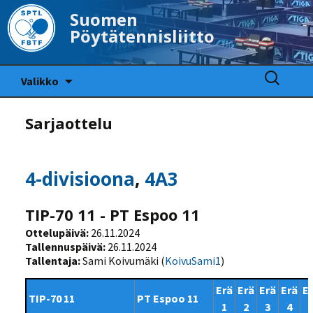
Suomen
Pöytätennisliitto
Siirry
Haku:
Valikko
sisältöön
Sarjaottelu
4-divisioona
,
4A3
TIP-70 11 - PT Espoo 11
Ottelupäivä:
26.11.2024
Tallennuspäivä:
26.11.2024
Tallentaja:
Sami Koivumäki (
KoivuSami1
)
Erä
Erä
Erä
Erä
E
TIP-70 11
PT Espoo 11
1
2
3
4