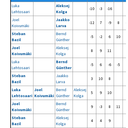
Luka
Aleksej
-10
-3
-16
Lehtosaari
Kolga
Joel
Jaakko
-12
7
-9
8
-
Koivumäki
Larva
Steban
Bernd
-5
-2
6
10
Bazil
Günther
Joel
Aleksej
8
9
11
Koivumäki
Kolga
Luka
Bernd
-5
6
-6
-5
Lehtosaari
Günther
Steban
Jaakko
3
10
8
Bazil
Larva
Luka
Joel
Bernd
Aleksej
5
9
10
Lehtosaari
Koivumäki
Günther
Kolga
Joel
Bernd
9
-3
8
11
Koivumäki
Günther
Steban
Aleksej
4
4
9
Bazil
Kolga