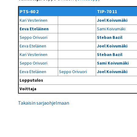
Kilpailujärjestäjien
Valiokunnat
ohjeet
Seurasiirrot
6-divisioona
PTS-60 2
TIP-70 11
Strategia 2025-2030
Rating-artikkelit
Kisajärjestäjien
Sarjatiedotteet
Kari Vesterinen
Joel Koivumäki
dokumentit
Vastuullisuus
Ilmoita epäasiallisesta
Rating-manuaali
käytöksestä
Eeva Eteläinen
Sami Koivumäki
Pelipaikat ja
Seuratiedotteet
NETU in English
joukkueiden
Julkaistut Rating-listat
Päivärating
Seppo Orivuori
Steban Bazil
yhteyshenkilöt
Hallintosääntö
Tietosuoja
Eeva Eteläinen
Joel Koivumäki
Kari Vesterinen
Steban Bazil
Seppo Orivuori
Sami Koivumäki
Eeva Eteläinen
Seppo Orivuori
Joel Koivumäki
Lopputulos
Voittaja
Takaisin sarjaohjelmaan