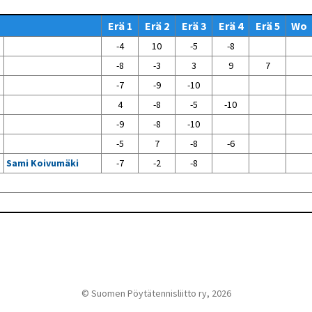
Venyttely
pöytätenniksessä-opas
Erä 1
Erä 2
Erä 3
Erä 4
Erä 5
Wo
Olkapäävammojen
ennaltaehkäisevä
-4
10
-5
-8
harjoitusopas
pöytätennispelaajille
-8
-3
3
9
7
Leirit
-7
-9
-10
EU-Erasmus:
4
-8
-5
-10
Maahanmuuttajien
kotouttaminen ja
-9
-8
-10
sukupuolten tasa-arvo
pöytätenniksessä
-5
7
-8
-6
kattavan osallisuuden
kautta
Sami Koivumäki
-7
-2
-8
© Suomen Pöytätennisliitto ry, 2026