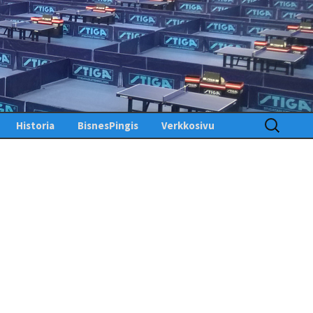
Haku:
Historia
BisnesPingis
Verkkosivu
Pöytätenniksen historia
Kirjaudu sisään
Suomessa
Toimintosivu
Kunniagalleria – Hall of
Fame
Etusivu
Ansiomerkit
PingisTV
Lehdistötiedotteet
Tekniset tiedotteet
us
gistiedotteet
Finlandia Open winners
Palaute
Pöytätennislehtiä PDF-
muodossa