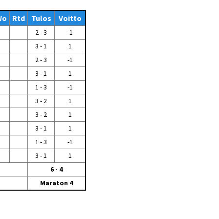
Tiedostot vanhoilta
Wo
sivuilta
Rtd
Tulos
Voitto
2 - 3
-1
Viestitiedotteet
vanhoilta sivuilta
3 - 1
1
Muut tiedotteet
2 - 3
-1
3 - 1
1
1 - 3
-1
3 - 2
1
3 - 2
1
3 - 1
1
1 - 3
-1
3 - 1
1
6 - 4
Maraton 4