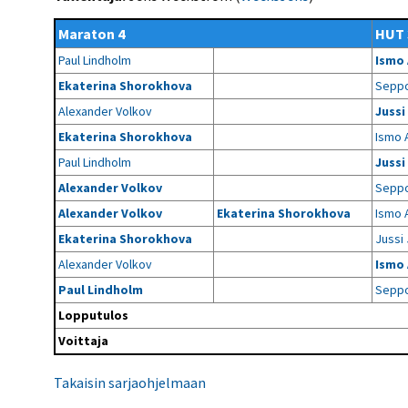
Kilpailujärjestäjien
Valiokunnat
ohjeet
Seurasiirrot
6-divisioona
Maraton 4
HUT 
Strategia 2025-2030
Rating-artikkelit
Kisajärjestäjien
Sarjatiedotteet
Paul Lindholm
Ismo
dokumentit
Vastuullisuus
Ilmoita epäasiallisesta
Rating-manuaali
käytöksestä
Ekaterina Shorokhova
Seppo
Pelipaikat ja
Seuratiedotteet
NETU in English
joukkueiden
Julkaistut Rating-listat
Päivärating
Alexander Volkov
Jussi
yhteyshenkilöt
Hallintosääntö
Tietosuoja
Ekaterina Shorokhova
Ismo 
Paul Lindholm
Jussi
Alexander Volkov
Seppo
Alexander Volkov
Ekaterina Shorokhova
Ismo 
Ekaterina Shorokhova
Jussi
Alexander Volkov
Ismo
Paul Lindholm
Seppo
Lopputulos
Voittaja
Takaisin sarjaohjelmaan