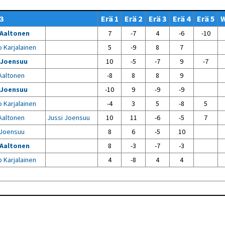
Venyttely
pöytätenniksessä-opas
3
Erä 1
Erä 2
Erä 3
Erä 4
Erä 5
Olkapäävammojen
ennaltaehkäisevä
 Aaltonen
7
-7
4
-6
-10
harjoitusopas
pöytätennispelaajille
 Karjalainen
5
-9
8
7
Leirit
 Joensuu
10
-5
-7
9
-7
EU-Erasmus:
Aaltonen
-8
8
8
9
Maahanmuuttajien
kotouttaminen ja
 Joensuu
-10
9
-9
-9
sukupuolten tasa-arvo
pöytätenniksessä
 Karjalainen
-4
3
5
-8
5
kattavan osallisuuden
kautta
Aaltonen
Jussi Joensuu
10
11
-6
-5
7
 Joensuu
8
6
-5
10
 Aaltonen
8
-3
-7
-3
 Karjalainen
4
-8
4
4