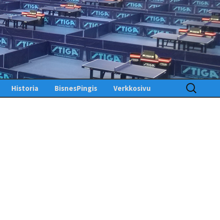
Haku:
Historia
BisnesPingis
Verkkosivu
Pöytätenniksen historia
Kirjaudu sisään
Suomessa
Toimintosivu
Kunniagalleria – Hall of
Fame
Etusivu
Ansiomerkit
PingisTV
Lehdistötiedotteet
Tekniset tiedotteet
us
gistiedotteet
Finlandia Open winners
Palaute
Pöytätennislehtiä PDF-
muodossa