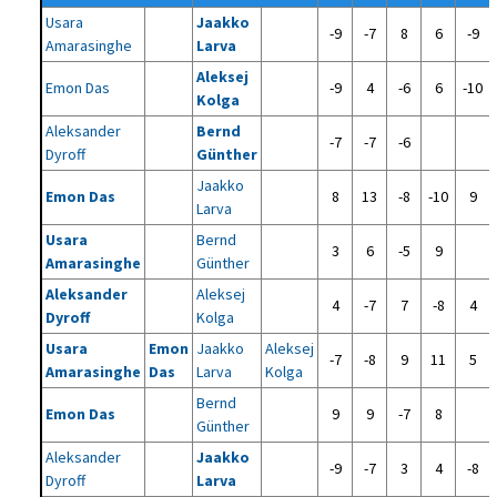
Usara
Jaakko
-9
-7
8
6
-9
Amarasinghe
Larva
Aleksej
Emon Das
-9
4
-6
6
-10
Kolga
Aleksander
Bernd
-7
-7
-6
Dyroff
Günther
Jaakko
Emon Das
8
13
-8
-10
9
Larva
Usara
Bernd
3
6
-5
9
Amarasinghe
Günther
Aleksander
Aleksej
4
-7
7
-8
4
Dyroff
Kolga
Usara
Emon
Jaakko
Aleksej
-7
-8
9
11
5
Amarasinghe
Das
Larva
Kolga
Bernd
Emon Das
9
9
-7
8
Günther
Aleksander
Jaakko
-9
-7
3
4
-8
Dyroff
Larva