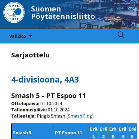
Suomen
Pöytätennisliitto
Siirry
Haku:
Valikko
sisältöön
Sarjaottelu
4-divisioona
,
4A3
Smash 5 - PT Espoo 11
Ottelupäivä:
01.10.2024
Tallennuspäivä:
01.10.2024
Tallentaja:
Pingis Smash (
SmashPing
)
Erä
Erä
Erä
Erä
Erä
Smash 5
PT Espoo 11
1
2
3
4
5