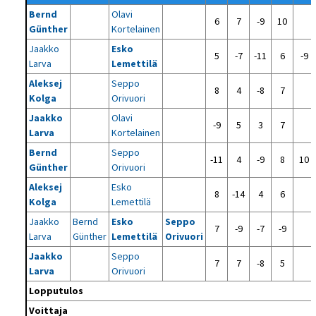
Bernd
Olavi
6
7
-9
10
Günther
Kortelainen
Jaakko
Esko
5
-7
-11
6
-9
Larva
Lemettilä
Aleksej
Seppo
8
4
-8
7
Kolga
Orivuori
Jaakko
Olavi
-9
5
3
7
Larva
Kortelainen
Bernd
Seppo
-11
4
-9
8
10
Günther
Orivuori
Aleksej
Esko
8
-14
4
6
Kolga
Lemettilä
Jaakko
Bernd
Esko
Seppo
7
-9
-7
-9
Larva
Günther
Lemettilä
Orivuori
Jaakko
Seppo
7
7
-8
5
Larva
Orivuori
Lopputulos
Voittaja