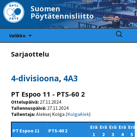
Suomen
Pöytätennisliitto
Siirry
Haku:
Valikko
sisältöön
Sarjaottelu
4-divisioona
,
4A3
PT Espoo 11 - PTS-60 2
Ottelupäivä:
27.11.2024
Tallennuspäivä:
27.11.2024
Tallentaja:
Aleksej Kolga (
KolgaAlek
)
Erä
Erä
Erä
Erä
Erä
PT Espoo 11
PTS-60 2
1
2
3
4
5