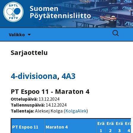
Suomen
Pöytätennisliitto
Siirry
Haku:
Valikko
sisältöön
Sarjaottelu
4-divisioona
,
4A3
PT Espoo 11 - Maraton 4
Ottelupäivä:
13.12.2024
Tallennuspäivä:
14.12.2024
Tallentaja:
Aleksej Kolga (
KolgaAlek
)
Erä
Erä
Erä
Erä
PT Espoo 11
Maraton 4
1
2
3
4