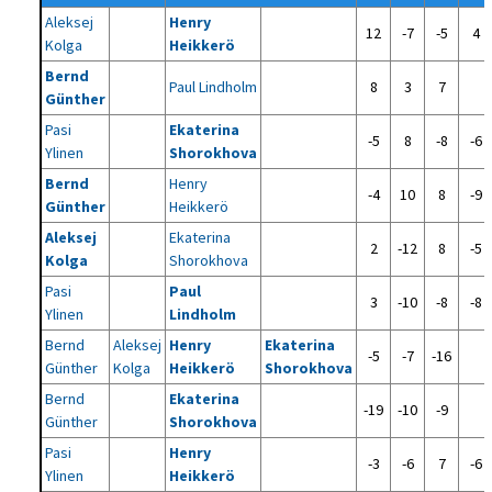
Aleksej
Henry
12
-7
-5
4
Kolga
Heikkerö
Bernd
Paul Lindholm
8
3
7
Günther
Pasi
Ekaterina
-5
8
-8
-6
Ylinen
Shorokhova
Bernd
Henry
-4
10
8
-9
Günther
Heikkerö
Aleksej
Ekaterina
2
-12
8
-5
Kolga
Shorokhova
Pasi
Paul
3
-10
-8
-8
Ylinen
Lindholm
Bernd
Aleksej
Henry
Ekaterina
-5
-7
-16
Günther
Kolga
Heikkerö
Shorokhova
Bernd
Ekaterina
-19
-10
-9
Günther
Shorokhova
Pasi
Henry
-3
-6
7
-6
Ylinen
Heikkerö