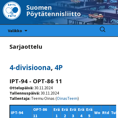
Suomen
Pöytätennisliitto
Siirry
Haku:
Valikko
sisältöön
Sarjaottelu
4-divisioona
,
4P
IPT-94 - OPT-86 11
Ottelupäivä:
30.11.2024
Tallennuspäivä:
30.11.2024
Tallentaja:
Teemu Oinas (
OinasTeem
)
OPT-86
Erä
Erä
Erä
Erä
Erä
IPT-94
Wo
Rtd
Tul
11
1
2
3
4
5