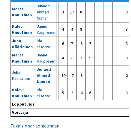
Junaed
Martti
Ahmed
3
17
8
3 -
Knuutinen
Numan
Kalevi
Janne
4
4
8
3 -
Knuutinen
Kauppinen
Juha
Ida
6
7
-8
7
3 -
Kääriäinen
Ylitervo
Martti
Janne
4
-8
7
9
3 -
Knuutinen
Kauppinen
Junaed
Juha
Ahmed
-10
-7
-8
0 -
Kääriäinen
Numan
Kalevi
Ida
5
2
-6
6
3 -
Knuutinen
Ylitervo
Lopputulos
Voittaja
Takaisin sarjaohjelmaan