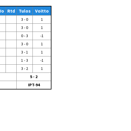
Tiedostot vanhoilta
Wo
sivuilta
Rtd
Tulos
Voitto
3 - 0
1
Viestitiedotteet
vanhoilta sivuilta
3 - 0
1
Muut tiedotteet
0 - 3
-1
3 - 0
1
3 - 1
1
1 - 3
-1
3 - 2
1
5 - 2
IPT-94