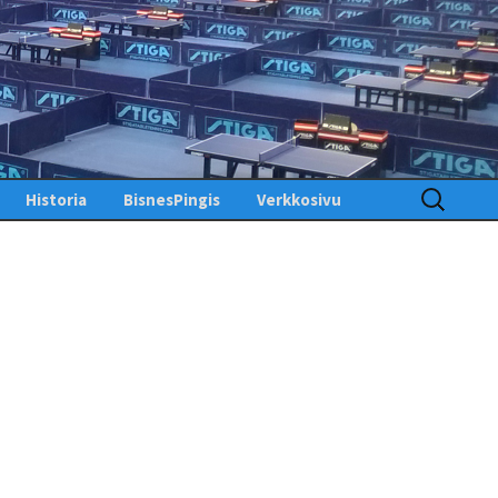
Haku:
Historia
BisnesPingis
Verkkosivu
Pöytätenniksen historia
Kirjaudu sisään
Suomessa
Toimintosivu
Kunniagalleria – Hall of
Fame
Etusivu
Ansiomerkit
PingisTV
Lehdistötiedotteet
Tekniset tiedotteet
us
gistiedotteet
Finlandia Open winners
Palaute
Pöytätennislehtiä PDF-
muodossa