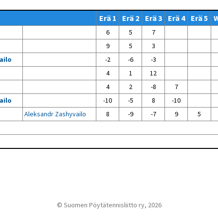
Venyttely
pöytätenniksessä-opas
Erä 1
Erä 2
Erä 3
Erä 4
Erä 5
Olkapäävammojen
ennaltaehkäisevä
6
5
7
harjoitusopas
pöytätennispelaajille
9
5
3
Leirit
ailo
-2
-6
-3
EU-Erasmus:
4
1
12
Maahanmuuttajien
kotouttaminen ja
4
2
-8
7
sukupuolten tasa-arvo
pöytätenniksessä
ailo
-10
-5
8
-10
kattavan osallisuuden
kautta
Aleksandr Zashyvailo
8
-9
-7
9
5
© Suomen Pöytätennisliitto ry, 2026