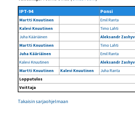
Kilpailujärjestäjien
Valiokunnat
ohjeet
Seurasiirrot
6-divisioona
IPT-94
Ponsi
Strategia 2025-2030
Rating-artikkelit
Kisajärjestäjien
Sarjatiedotteet
Martti Knuutinen
Emil Ranta
dokumentit
Vastuullisuus
Ilmoita epäasiallisesta
Rating-manuaali
käytöksestä
Kalevi Knuutinen
Timo Lahti
Pelipaikat ja
Seuratiedotteet
NETU in English
joukkueiden
Julkaistut Rating-listat
Päivärating
Juha Kääriäinen
Aleksandr Zashyv
yhteyshenkilöt
Hallintosääntö
Tietosuoja
Martti Knuutinen
Timo Lahti
Juha Kääriäinen
Emil Ranta
Kalevi Knuutinen
Aleksandr Zashyv
Martti Knuutinen
Kalevi Knuutinen
Juha Ranta
Lopputulos
Voittaja
Takaisin sarjaohjelmaan