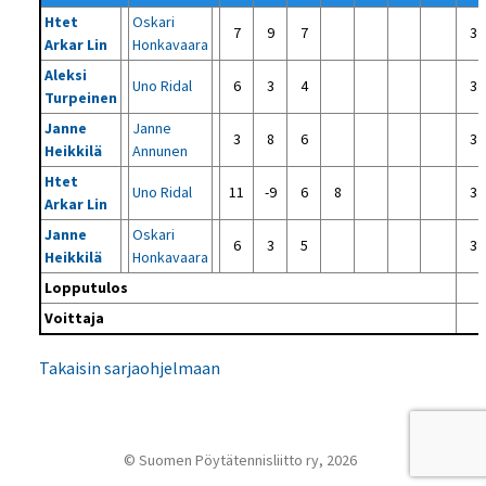
Htet
Oskari
7
9
7
3 -
Arkar Lin
Honkavaara
Aleksi
Uno Ridal
6
3
4
3 -
Turpeinen
Janne
Janne
3
8
6
3 -
Heikkilä
Annunen
Htet
Uno Ridal
11
-9
6
8
3 -
Arkar Lin
Janne
Oskari
6
3
5
3 -
Heikkilä
Honkavaara
Lopputulos
Voittaja
Takaisin sarjaohjelmaan
© Suomen Pöytätennisliitto ry, 2026