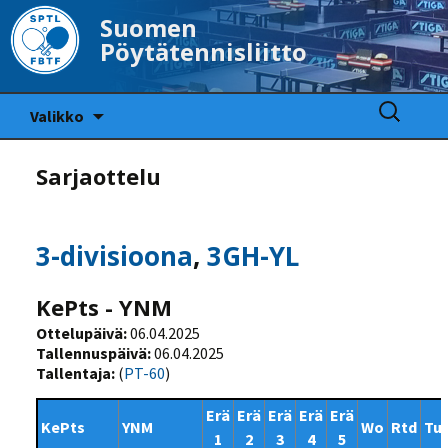
Suomen
Pöytätennisliitto
Siirry
Haku:
Valikko
sisältöön
Sarjaottelu
3-divisioona
,
3GH-YL
KePts - YNM
Ottelupäivä:
06.04.2025
Tallennuspäivä:
06.04.2025
Tallentaja:
(
PT-60
)
Erä
Erä
Erä
Erä
Erä
KePts
YNM
Wo
Rtd
Tu
1
2
3
4
5