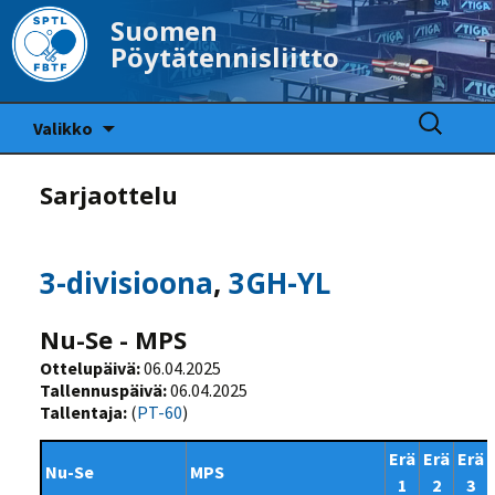
Suomen
Pöytätennisliitto
Siirry
Haku:
Valikko
sisältöön
Sarjaottelu
3-divisioona
,
3GH-YL
Nu-Se - MPS
Ottelupäivä:
06.04.2025
Tallennuspäivä:
06.04.2025
Tallentaja:
(
PT-60
)
Erä
Erä
Erä
Nu-Se
MPS
1
2
3