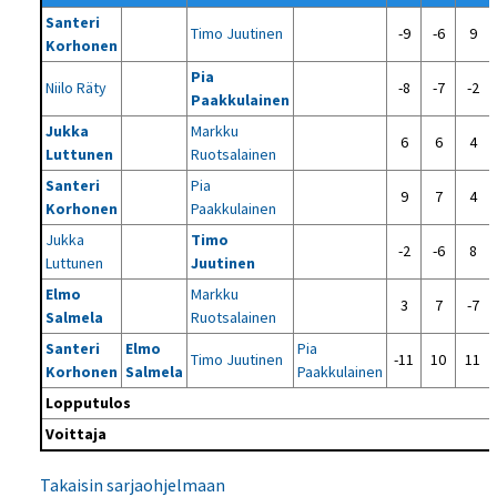
Santeri
Timo Juutinen
-9
-6
9
Korhonen
Pia
Niilo Räty
-8
-7
-2
Paakkulainen
Jukka
Markku
6
6
4
Luttunen
Ruotsalainen
Santeri
Pia
9
7
4
Korhonen
Paakkulainen
Jukka
Timo
-2
-6
8
Luttunen
Juutinen
Elmo
Markku
3
7
-7
Salmela
Ruotsalainen
Santeri
Elmo
Pia
Timo Juutinen
-11
10
11
Korhonen
Salmela
Paakkulainen
Lopputulos
Voittaja
Takaisin sarjaohjelmaan