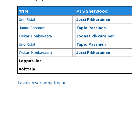
Kilpailujärjestäjien
Valiokunnat
ohjeet
Seurasiirrot
6-divisioona
YNM
PTS Sherwood
Strategia 2025-2030
Rating-artikkelit
Kisajärjestäjien
Sarjatiedotteet
Uno Ridal
Jussi Pikkarainen
dokumentit
Vastuullisuus
Ilmoita epäasiallisesta
Rating-manuaali
käytöksestä
Janne Annunen
Tapio Passinen
Pelipaikat ja
Seuratiedotteet
NETU in English
joukkueiden
Julkaistut Rating-listat
Päivärating
Oskari Honkavaara
Joonas Pikkarainen
yhteyshenkilöt
Hallintosääntö
Tietosuoja
Uno Ridal
Tapio Passinen
Oskari Honkavaara
Jussi Pikkarainen
Lopputulos
Voittaja
Takaisin sarjaohjelmaan