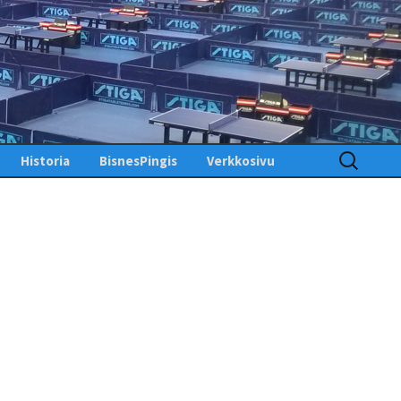
Haku:
Historia
BisnesPingis
Verkkosivu
Pöytätenniksen historia
Kirjaudu sisään
Suomessa
Toimintosivu
Kunniagalleria – Hall of
Fame
Etusivu
Ansiomerkit
PingisTV
Lehdistötiedotteet
Tekniset tiedotteet
us
gistiedotteet
Finlandia Open winners
Palaute
Pöytätennislehtiä PDF-
muodossa