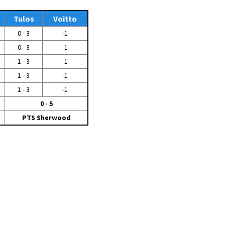
Tiedostot vanhoilta
sivuilta
Tulos
Voitto
0 - 3
-1
Viestitiedotteet
vanhoilta sivuilta
0 - 3
-1
Muut tiedotteet
1 - 3
-1
1 - 3
-1
1 - 3
-1
0 - 5
PTS Sherwood