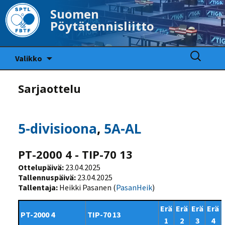
Suomen
Pöytätennisliitto
Siirry
Haku:
Valikko
sisältöön
Sarjaottelu
5-divisioona
,
5A-AL
PT-2000 4 - TIP-70 13
Ottelupäivä:
23.04.2025
Tallennuspäivä:
23.04.2025
Tallentaja:
Heikki Pasanen (
PasanHeik
)
Erä
Erä
Erä
Erä
PT-2000 4
TIP-70 13
1
2
3
4