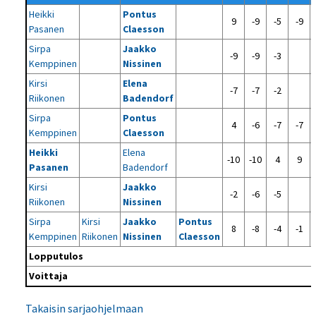
Heikki
Pontus
9
-9
-5
-9
Pasanen
Claesson
Sirpa
Jaakko
-9
-9
-3
Kemppinen
Nissinen
Kirsi
Elena
-7
-7
-2
Riikonen
Badendorf
Sirpa
Pontus
4
-6
-7
-7
Kemppinen
Claesson
Heikki
Elena
-10
-10
4
9
Pasanen
Badendorf
Kirsi
Jaakko
-2
-6
-5
Riikonen
Nissinen
Sirpa
Kirsi
Jaakko
Pontus
8
-8
-4
-1
Kemppinen
Riikonen
Nissinen
Claesson
Lopputulos
Voittaja
Takaisin sarjaohjelmaan