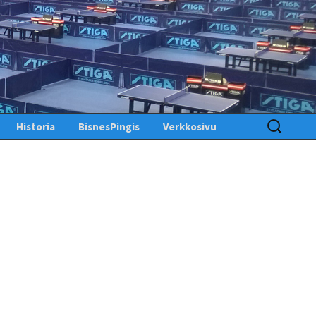
Haku:
Historia
BisnesPingis
Verkkosivu
Pöytätenniksen historia
Kirjaudu sisään
Suomessa
Toimintosivu
Kunniagalleria – Hall of
Fame
Etusivu
Ansiomerkit
PingisTV
Lehdistötiedotteet
Tekniset tiedotteet
us
gistiedotteet
Finlandia Open winners
Palaute
Pöytätennislehtiä PDF-
muodossa