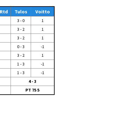
Tiedostot vanhoilta
Rtd
sivuilta
Tulos
Voitto
3 - 0
1
Viestitiedotteet
vanhoilta sivuilta
3 - 2
1
Muut tiedotteet
3 - 2
1
0 - 3
-1
3 - 2
1
1 - 3
-1
1 - 3
-1
4 - 3
PT 75 5