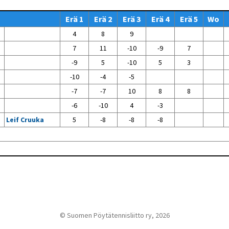
Venyttely
pöytätenniksessä-opas
Erä 1
Erä 2
Erä 3
Erä 4
Erä 5
Wo
Olkapäävammojen
ennaltaehkäisevä
4
8
9
harjoitusopas
pöytätennispelaajille
7
11
-10
-9
7
Leirit
-9
5
-10
5
3
EU-Erasmus:
-10
-4
-5
Maahanmuuttajien
kotouttaminen ja
-7
-7
10
8
8
sukupuolten tasa-arvo
pöytätenniksessä
-6
-10
4
-3
kattavan osallisuuden
kautta
Leif Cruuka
5
-8
-8
-8
© Suomen Pöytätennisliitto ry, 2026