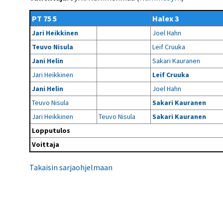
Kilpailujärjestäjien
Valiokunnat
ohjeet
Seurasiirrot
6-divisioona
PT 75 5
Halex 3
Strategia 2025-2030
Rating-artikkelit
Kisajärjestäjien
Sarjatiedotteet
Jari Heikkinen
Joel Hahn
dokumentit
Vastuullisuus
Ilmoita epäasiallisesta
Rating-manuaali
käytöksestä
Teuvo Nisula
Leif Cruuka
Pelipaikat ja
Seuratiedotteet
NETU in English
joukkueiden
Julkaistut Rating-listat
Päivärating
Jani Helin
Sakari Kauranen
yhteyshenkilöt
Hallintosääntö
Tietosuoja
Jari Heikkinen
Leif Cruuka
Jani Helin
Joel Hahn
Teuvo Nisula
Sakari Kauranen
Jari Heikkinen
Teuvo Nisula
Sakari Kauranen
Lopputulos
Voittaja
Takaisin sarjaohjelmaan