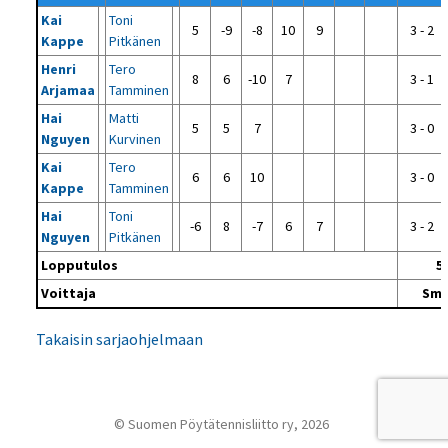
Kai
Toni
5
-9
-8
10
9
3 - 2
Kappe
Pitkänen
Henri
Tero
8
6
-10
7
3 - 1
Arjamaa
Tamminen
Hai
Matti
5
5
7
3 - 0
Nguyen
Kurvinen
Kai
Tero
6
6
10
3 - 0
Kappe
Tamminen
Hai
Toni
-6
8
-7
6
7
3 - 2
Nguyen
Pitkänen
Lopputulos
5 
Voittaja
Sma
Takaisin sarjaohjelmaan
© Suomen Pöytätennisliitto ry, 2026