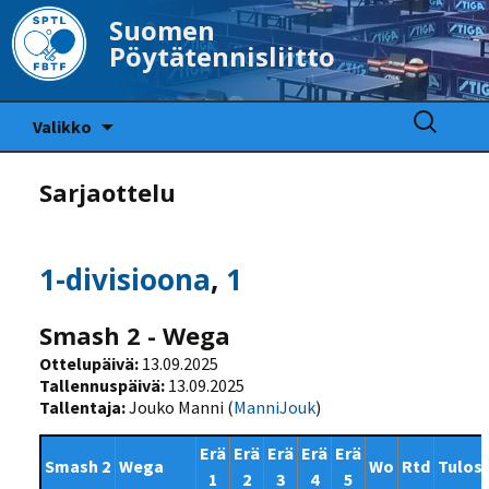
Suomen
Pöytätennisliitto
Siirry
Haku:
Valikko
sisältöön
Sarjaottelu
1-divisioona
,
1
Smash 2 - Wega
Ottelupäivä:
13.09.2025
Tallennuspäivä:
13.09.2025
Tallentaja:
Jouko Manni (
ManniJouk
)
Erä
Erä
Erä
Erä
Erä
Smash 2
Wega
Wo
Rtd
Tulos
1
2
3
4
5