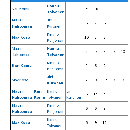
Hannu
Kari Komu
-9
-10
-11
Tolvanen
Mauri
Jiri
6
2
6
Hahtomaa
Kuronen
Kimmo
Max Koso
10
8
3
Pohjonen
Mauri
Hannu
5
-7
8
-7
-13
Hahtomaa
Tolvanen
Kimmo
Kari Komu
8
6
2
Pohjonen
Jiri
Max Koso
2
9
-12
-7
-7
Kuronen
Mauri
Kari
Hannu
Jiri
6
14
4
Hahtomaa
Komu
Tolvanen
Kuronen
Mauri
Kimmo
6
6
8
Hahtomaa
Pohjonen
Hannu
Max Koso
6
9
12
Tolvanen