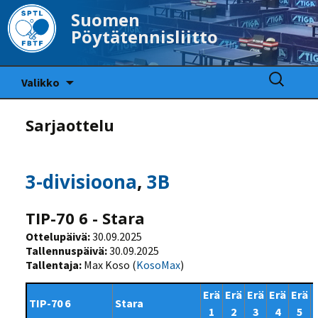
Suomen
Pöytätennisliitto
Siirry
Haku:
Valikko
sisältöön
Sarjaottelu
3-divisioona
,
3B
TIP-70 6 - Stara
Ottelupäivä:
30.09.2025
Tallennuspäivä:
30.09.2025
Tallentaja:
Max Koso (
KosoMax
)
Erä
Erä
Erä
Erä
Erä
TIP-70 6
Stara
1
2
3
4
5