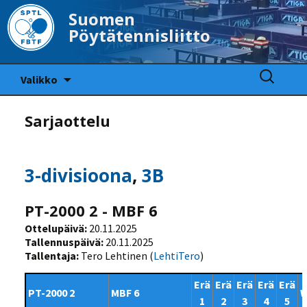
Suomen
Pöytätennisliitto
Siirry
Haku:
Valikko
sisältöön
Sarjaottelu
3-divisioona
,
3B
PT-2000 2 - MBF 6
Ottelupäivä:
20.11.2025
Tallennuspäivä:
20.11.2025
Tallentaja:
Tero Lehtinen (
LehtiTero
)
Erä
Erä
Erä
Erä
Erä
PT-2000 2
MBF 6
1
2
3
4
5