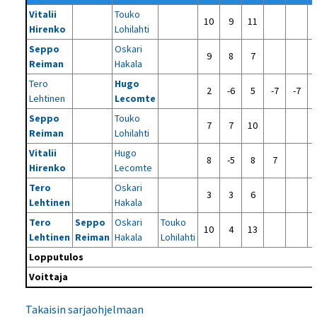
Vitalii
Touko
10
9
11
Hirenko
Lohilahti
Seppo
Oskari
9
8
7
Reiman
Hakala
Tero
Hugo
2
-6
5
-7
-7
Lehtinen
Lecomte
Seppo
Touko
7
7
10
Reiman
Lohilahti
Vitalii
Hugo
8
-5
8
7
Hirenko
Lecomte
Tero
Oskari
3
3
6
Lehtinen
Hakala
Tero
Seppo
Oskari
Touko
10
4
13
Lehtinen
Reiman
Hakala
Lohilahti
Lopputulos
Voittaja
Takaisin sarjaohjelmaan